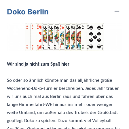
Zum
Doko Berlin
Inhalt
springen
Wir sind ja nicht zum Spaß hier
So oder so ähnlich könnte man das alljährliche große
Wochenend-Doko-Turnier beschreiben. Jedes Jahr trauen
wir uns auch mal aus Berlin raus und fahren über das
lange Himmelfahrt-WE hinaus ins mehr oder weniger
weite Umland, um außerhalb des Trubels der Großstadt
gepflegt Doko zu spielen. Dazu kommt viel Volleyball,
Ausflüge, Kinderbelustigung etc. Es wird von morgens bis